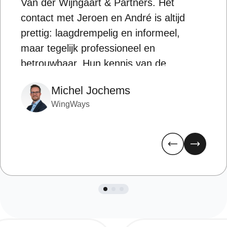
Van der Wijngaart & Partners. Het
st
contact met Jeroen en André is altijd
op
prettig: laagdrempelig en informeel,
vo
maar tegelijk professioneel en
sc
betrouwbaar. Hun kennis van de
pa
branche straalt vertrouwen uit en zodra
be
Michel Jochems
ze voor je aan de slag gaan, laten ze
re
WingWays
niet meer los. Ze bijten zich vast in de
we
zoektocht en gaan door tot de perfecte
wa
kandidaat gevonden is.
na
pr
ad
wa
ma